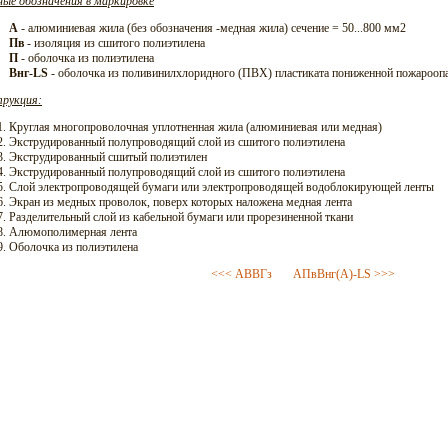
ные обозначения в маркировке
А
- алюминиевая жила (без обозначения -медная жила) сечение = 50...800 мм2
Пв
- изоляция из сшитого полиэтилена
П
- оболочка из полиэтилена
Внг-LS
- оболочка из поливинилхлоридного (ПВХ) пластиката пониженной пожарооп
рукция:
Круглая многопроволочная уплотненная жила (алюминиевая или медная)
Экструдированный полупроводящий слой из сшитого полиэтилена
Экструдированный сшитый полиэтилен
Экструдированный полупроводящий слой из сшитого полиэтилена
Слой электропроводящей бумаги или электропроводящей водоблокирующей ленты
Экран из медных проволок, поверх которых наложена медная лента
Разделительный слой из кабельной бумаги или прорезиненной ткани
Алюмополимерная лента
Оболочка из полиэтилена
<<< АВВГз
АПвВнг(А)-LS >>>