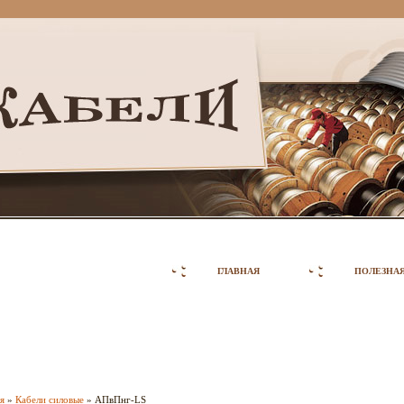
ГЛАВНАЯ
ПОЛЕЗНА
я
»
Кабели силовые
» АПвПнг-LS