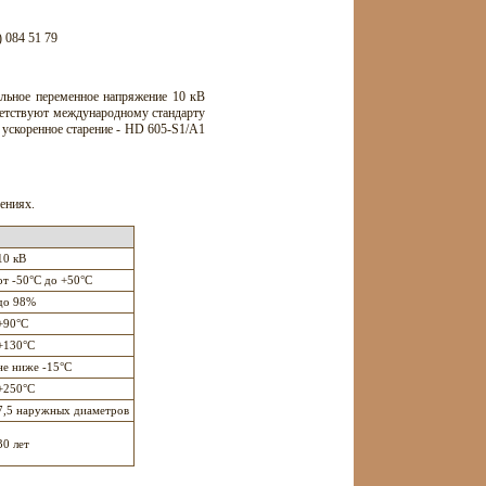
) 084 51 79
альное переменное напряжение 10 кВ
тветствуют международному стандарту
ускоренное старение - HD 605-S1/А1
ениях.
10 кВ
от -50°С до +50°С
до 98%
+90°С
+130°С
не ниже -15°С
+250°С
7,5 наружных диаметров
30 лет