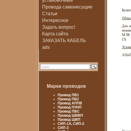
установочные
Провода самонесущие
Купит
Статьи
Облас
Интересное
Для п
Задать вопрос!
номин
Карта сайта
МЭК 6
(3).
ЗАКАЗАТЬ КАБЕЛЬ
ads
Услов
АПвПн
Марки проводов
Провод ПВ1
Провод ПВ2
Провод АППВ
Провод ПУНП
Провод ПВС
Провод ШВВП
Провод ШВП
СИП-1А, СИП-2
СИП-3