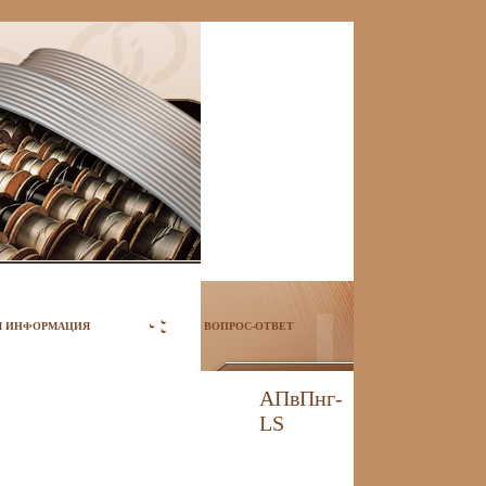
Я ИНФОРМАЦИЯ
ВОПРОС-ОТВЕТ
АПвПнг-
LS