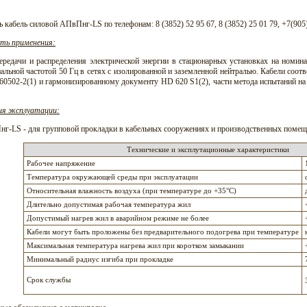
ь кабель силовой АПвПнг-LS по телефонам: 8 (3852) 52 95 67, 8 (3852) 25 01 79, +7(905
ть применения:
ередачи и распределения электрической энергии в стационарных установках на номин
альной частотой 50 Гц в сетях с изолированной и заземленной нейтралью. Кабели соо
0502-2(1) и гармонизированному документу HD 620 S1(2), части метода испытаний на 
ия эксплуатации:
г-LS - для групповой прокладки в кабельных сооружениях и производственных помещ
Технические и эксплутационные характеристики
Рабочее напряжение
Температура окружающей среды при эксплуатации
Относительная влажность воздуха (при температуре до +35°С)
Длительно допустимая рабочая температура жил
Допустимый нагрев жил в аварийном режиме не более
Кабели могут быть проложены без предварительного подогрева при температуре
Максимальная температура нагрева жил при коротком замыкании
Минимальный радиус изгиба при прокладке
Срок службы