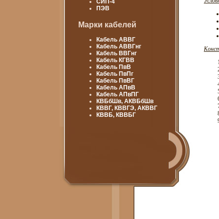
Услов
СИП-4
ПЭВ
Марки кабелей
Кабель АВВГ
Кабель АВВГнг
Конст
Кабель ВВГнг
Кабель КГВВ
Кабель ПвВ
Кабель ПвПг
Кабель ПвВГ
Кабель АПвВ
Кабель АПвПГ
КВБбШв, АКВБбШв
КВВГ, КВВГЭ, АКВВГ
КВВБ, КВВБГ